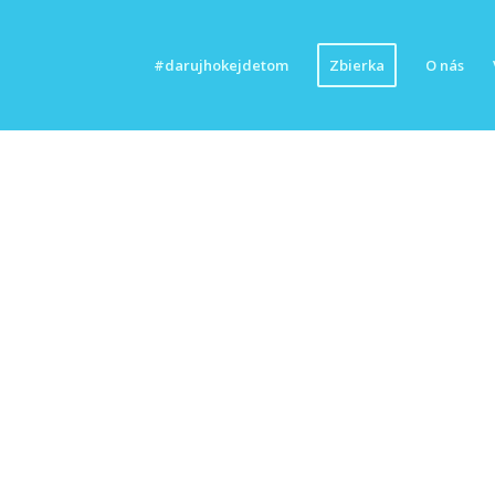
#darujhokejdetom
Zbierka
O nás