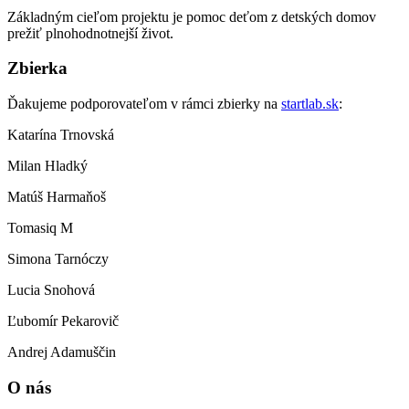
Základným cieľom projektu je pomoc deťom z detských domov
prežiť plnohodnotnejší život.
Zbierka
Ďakujeme podporovateľom v rámci zbierky na
startlab.sk
:
Katarína Trnovská
Milan Hladký
Matúš Harmaňoš
Tomasiq M
Simona Tarnóczy
Lucia Snohová
Ľubomír Pekarovič
Andrej Adamuščin
O nás