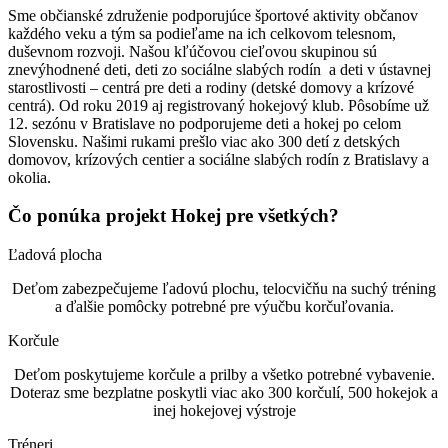
Sme občianské združenie podporujúce športové aktivity občanov
každého veku a tým sa podieľame na ich celkovom telesnom,
duševnom rozvoji. Našou kľúčovou cieľovou skupinou sú
znevýhodnené deti, deti zo sociálne slabých rodín a deti v ústavnej
starostlivosti – centrá pre deti a rodiny (detské domovy a krízové
centrá). Od roku 2019 aj registrovaný hokejový klub.
Pôsobíme už
12. sezónu v Bratislave no podporujeme deti a hokej po celom
Slovensku. Našimi rukami prešlo viac ako 300 detí z detských
domovov, krízových centier a sociálne slabých rodín z Bratislavy a
okolia.
Čo ponúka projekt Hokej pre všetkých?
Ľadová plocha
Deťom zabezpečujeme ľadovú plochu, telocvičňu na suchý tréning
a ďalšie pomôcky potrebné pre výučbu korčuľovania.
Korčule
Deťom poskytujeme korčule a prilby a všetko potrebné vybavenie.
Doteraz sme bezplatne poskytli viac ako 300 korčulí, 500 hokejok a
inej hokejovej výstroje
Tréneri