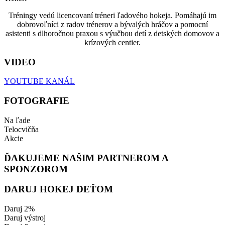
Tréningy vedú licencovaní tréneri ľadového hokeja. Pomáhajú im
dobrovoľníci z radov trénerov a bývalých hráčov a pomocní
asistenti s dlhoročnou praxou s výučbou detí z detských domovov a
krízových centier.
VIDEO
YOUTUBE KANÁL
FOTOGRAFIE
Na ľade
Telocvičňa
Akcie
ĎAKUJEME NAŠIM PARTNEROM A
SPONZOROM
DARUJ HOKEJ DEŤOM
Daruj 2%
Daruj výstroj