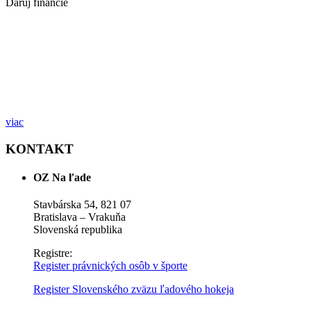
Daruj financie
pomôž nám vybudovať detský hokejový sen
viac
KONTAKT
OZ Na ľade
Stavbárska 54, 821 07
Bratislava – Vrakuňa
Slovenská republika
Registre:
Register právnických osôb v športe
Register Slovenského zväzu ľadového hokeja