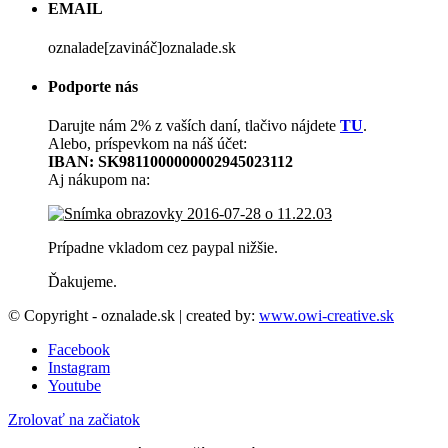
EMAIL
oznalade[zavináč]oznalade.sk
Podporte nás
Darujte nám 2% z vaších daní, tlačivo nájdete
TU
.
Alebo, príspevkom na náš účet:
IBAN: SK9811000000002945023112
Aj nákupom na:
Prípadne vkladom cez paypal nižšie.
Ďakujeme.
© Copyright - oznalade.sk | created by:
www.owi-creative.sk
Facebook
Instagram
Youtube
Zrolovať na začiatok