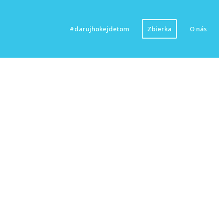
#darujhokejdetom
Zbierka
O nás