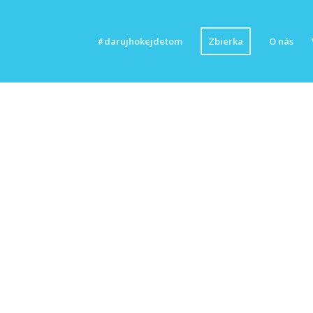
#darujhokejdetom
Zbierka
O nás