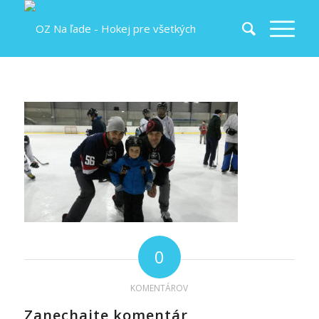
0
KOMENTÁROV
Zanechajte komentár