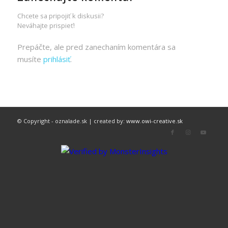
Chcete sa pripojiť k diskusii?
Neváhajte prispieť!
Prepáčte, ale pred zanechaním komentára sa
musíte
prihlásiť
.
© Copyright - oznalade.sk | created by:
www.owi-creative.sk