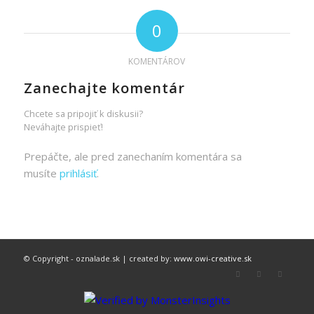
0
KOMENTÁROV
Zanechajte komentár
Chcete sa pripojiť k diskusii?
Neváhajte prispieť!
Prepáčte, ale pred zanechaním komentára sa
musíte
prihlásiť
.
© Copyright - oznalade.sk | created by:
www.owi-creative.sk