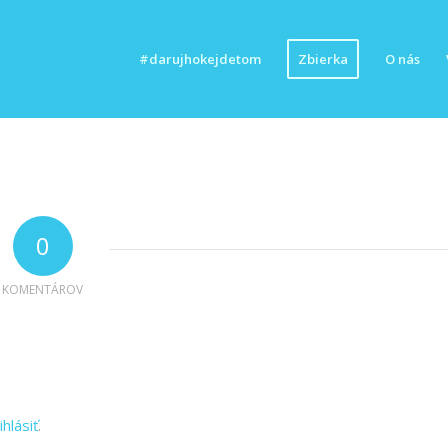
#darujhokejdetom
Zbierka
O nás
0
KOMENTÁROV
ihlásiť
.