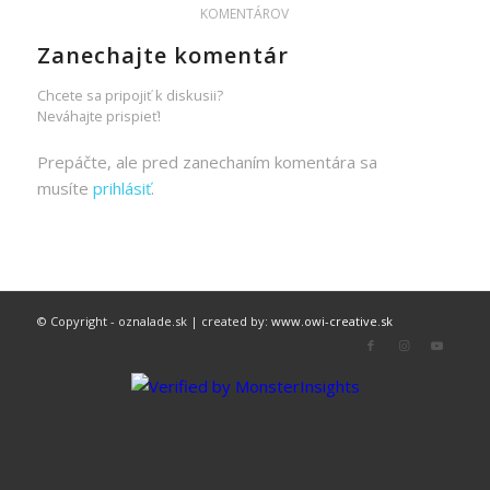
KOMENTÁROV
Zanechajte komentár
Chcete sa pripojiť k diskusii?
Neváhajte prispieť!
Prepáčte, ale pred zanechaním komentára sa
musíte
prihlásiť
.
© Copyright - oznalade.sk | created by:
www.owi-creative.sk